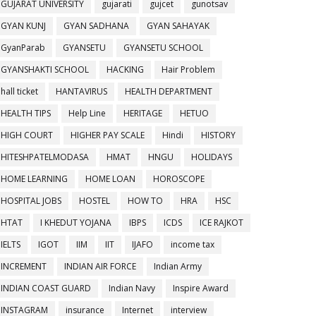
GUJARAT UNIVERSITY
gujarati
gujcet
gunotsav
GYAN KUNJ
GYAN SADHANA
GYAN SAHAYAK
GyanParab
GYANSETU
GYANSETU SCHOOL
GYANSHAKTI SCHOOL
HACKING
Hair Problem
hall ticket
HANTAVIRUS
HEALTH DEPARTMENT
HEALTH TIPS
Help Line
HERITAGE
HETUO
HIGH COURT
HIGHER PAY SCALE
Hindi
HISTORY
HITESHPATELMODASA
HMAT
HNGU
HOLIDAYS
HOME LEARNING
HOME LOAN
HOROSCOPE
HOSPITAL JOBS
HOSTEL
HOW TO
HRA
HSC
HTAT
I KHEDUT YOJANA
IBPS
ICDS
ICE RAJKOT
IELTS
IGOT
IIM
IIT
IJAFO
income tax
INCREMENT
INDIAN AIR FORCE
Indian Army
INDIAN COAST GUARD
Indian Navy
Inspire Award
INSTAGRAM
insurance
Internet
interview