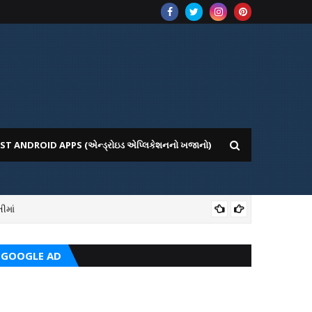
ST ANDROID APPS (એન્ડ્રોઇડ એપ્લિકેશનનો ખજાનો)
ીમાં
ICE WEBSITE PORTAL
AI
GOOGLE AD