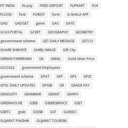
FIT INDIA
fix pay
FIXED DEPOSIT
FLIPKART
FLN
FLOOD
font
FOREST
form
G-SHALA APP
GAD
GADGET
game
GAS
GATE
GCAS PORTAL
GCERT
GEOGRAPHY
GEOMETRY
geovernment scheme
GET DAILY MESSAGE
GETCO
GHARE SHIKHIYE
GHIBLI IMAGE
Gift City
GIRNAR PARIKRAMA
Gk
GMAIL
Gold-Silver Price
GOOGLE
government Employees
government scheme
GPAT
GPF
GPS
GPSC
GPSC DAILY UPDATES
GPSSB
GR
GRADE PAY
GRADUITY
GRAMMAR
GRANT
GRAPH
GREENHOUSE
GSEB
GSEBESERVICE
GSET
GSRTC
gssb
GSSSB
GST
GUEEDC
GUJARAT PAKSHIK
GUJARAT TOURISM