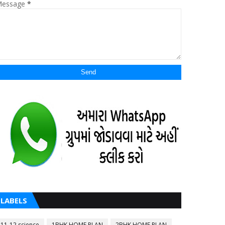
essage
*
LABELS
11-12 science
1BHK HOME PLAN
2BHK HOME PLAN