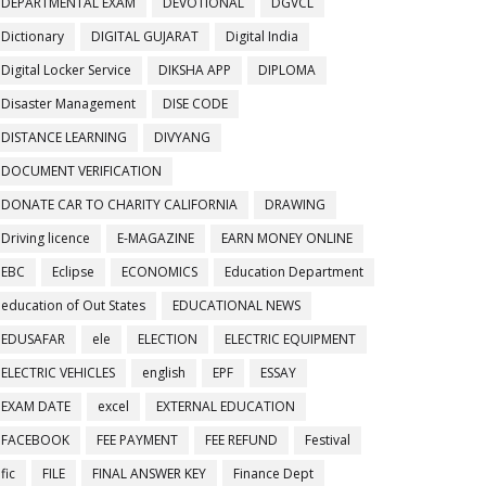
DEPARTMENTAL EXAM
DEVOTIONAL
DGVCL
Dictionary
DIGITAL GUJARAT
Digital India
Digital Locker Service
DIKSHA APP
DIPLOMA
Disaster Management
DISE CODE
DISTANCE LEARNING
DIVYANG
DOCUMENT VERIFICATION
DONATE CAR TO CHARITY CALIFORNIA
DRAWING
Driving licence
E-MAGAZINE
EARN MONEY ONLINE
EBC
Eclipse
ECONOMICS
Education Department
education of Out States
EDUCATIONAL NEWS
EDUSAFAR
ele
ELECTION
ELECTRIC EQUIPMENT
ELECTRIC VEHICLES
english
EPF
ESSAY
EXAM DATE
excel
EXTERNAL EDUCATION
FACEBOOK
FEE PAYMENT
FEE REFUND
Festival
fic
FILE
FINAL ANSWER KEY
Finance Dept