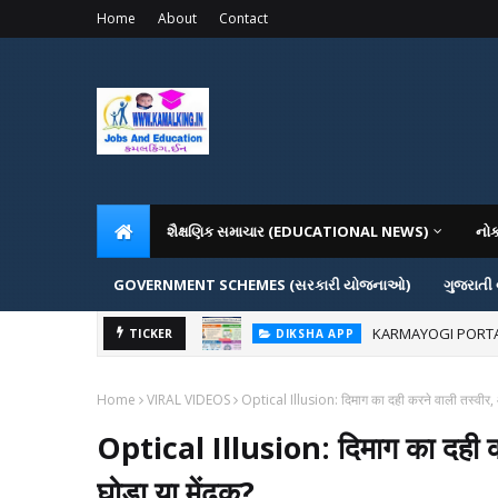
Home
About
Contact
શૈક્ષણિક સમાચાર (EDUCATIONAL NEWS)
નો
GOVERNMENT SCHEMES (સરકારી યોજનાઓ)
ગુજરાતી
KARMAYOGI PORTAL IG
DIKSHA APP
ADMISSION IN VAR
TICKER
ADMISSION
Home
VIRAL VIDEOS
Optical Illusion: दिमाग का दही करने वाली तस्वीर, 
Optical Illusion: दिमाग का दही कर
घोड़ा या मेंढक?