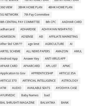
360 VIEW
3BHK HOME PLAN
4BHK HOME PLAN
5G NETWORK
7th Pay Committee
8th CENTRAL PAY COMMITTEE
8th CPC
AADHAR CARD
adharcard
ADHARDISE
ADHYAYAN NISHPATIO
ADMISSION
ADSENSE
AEI
AFFILIATE MARKETING
After Std 12th???
age limit
AGRICULTURE
AI
AIRTEL SCHEME
ALL NEWS PAPERS
AMAZON
AMUL
Android App
Answer Key
ANTI VIRUS APP
APAAR CARD
APAARCARD
APL LIST
APMC
Application to Gov
APPRENTICESHIP
ARTICLE 35A
ARTICLE 370
ARTIFICIAL INTELLIGENCE
ASTROLOGY
ATM
AUDIO
AVAILABLE SEATS
AYODHYA CASE
AYURVEDIC
Baby Names
bad
BAL SHRUSHTI MAGAZINE
BALVATIKA
BANK