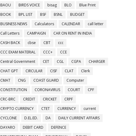
BAOU
BIRDS VOICE
bisag
BLO
Blue Print
BOOK
BPL LIST
BSF
BSNL
BUDGET
BUSINESS NEWS
Calculators
CALENDAR
call letter
Call Letters
CAMPAIGN
CAR ON RENT IN INDIA
CASH BACK
cbse
CBT
ccc
CCC EXAM MATERIAL
CCC+
CCE
Central Government
CET
CGL
CGPA
CHARGER
CHAT GPT
CIRCULAR
CISF
CLAT
Clerk
CMAT
CNG
COAST GUARD
Computer
CONSTITUTION
CORONAVIRUS
COURT
CPF
CRC-BRC
CREDIT
CRICKET
CRPF
CRYPTO CURRENCY
CTET
CURRENCY
current
CYCLONE
D.EL.ED.
DA
DAILY CURRENT AFFAIRS
DAYARO
DEBIT CARD
DEFENCE