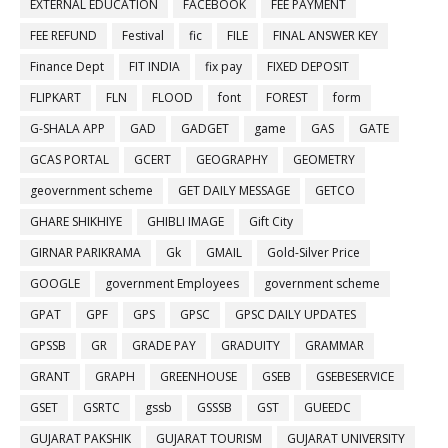
EXTERNAL EDUCATION
FACEBOOK
FEE PAYMENT
FEE REFUND
Festival
fic
FILE
FINAL ANSWER KEY
Finance Dept
FIT INDIA
fix pay
FIXED DEPOSIT
FLIPKART
FLN
FLOOD
font
FOREST
form
G-SHALA APP
GAD
GADGET
game
GAS
GATE
GCAS PORTAL
GCERT
GEOGRAPHY
GEOMETRY
geovernment scheme
GET DAILY MESSAGE
GETCO
GHARE SHIKHIYE
GHIBLI IMAGE
Gift City
GIRNAR PARIKRAMA
Gk
GMAIL
Gold-Silver Price
GOOGLE
government Employees
government scheme
GPAT
GPF
GPS
GPSC
GPSC DAILY UPDATES
GPSSB
GR
GRADE PAY
GRADUITY
GRAMMAR
GRANT
GRAPH
GREENHOUSE
GSEB
GSEBESERVICE
GSET
GSRTC
gssb
GSSSB
GST
GUEEDC
GUJARAT PAKSHIK
GUJARAT TOURISM
GUJARAT UNIVERSITY