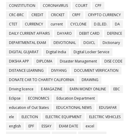
CONSTITUTION
CORONAVIRUS
COURT
CPF
CRC-BRC
CREDIT
CRICKET
CRPF
CRYPTO CURRENCY
CTET
CURRENCY
current
CYCLONE
D.EL.ED.
DA
DAILY CURRENT AFFAIRS
DAYARO
DEBIT CARD
DEFENCE
DEPARTMENTAL EXAM
DEVOTIONAL
DGVCL
Dictionary
DIGITAL GUJARAT
Digital India
Digital Locker Service
DIKSHA APP
DIPLOMA
Disaster Management
DISE CODE
DISTANCE LEARNING
DIVYANG
DOCUMENT VERIFICATION
DONATE CAR TO CHARITY CALIFORNIA
DRAWING
Driving licence
E-MAGAZINE
EARN MONEY ONLINE
EBC
Eclipse
ECONOMICS
Education Department
education of Out States
EDUCATIONAL NEWS
EDUSAFAR
ele
ELECTION
ELECTRIC EQUIPMENT
ELECTRIC VEHICLES
english
EPF
ESSAY
EXAM DATE
excel