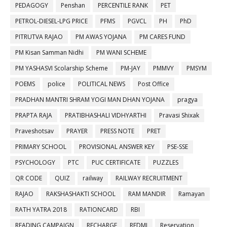
PEDAGOGY
Penshan
PERCENTILE RANK
PET
PETROL-DIESEL-LPG PRICE
PFMS
PGVCL
PH
PhD
PITRUTVA RAJAO
PM AWAS YOJANA
PM CARES FUND
PM Kisan Samman Nidhi
PM WANI SCHEME
PM YASHASVI Scolarship Scheme
PM-JAY
PMMVY
PMSYM
POEMS
police
POLITICAL NEWS
Post Office
PRADHAN MANTRI SHRAM YOGI MAN DHAN YOJANA
pragya
PRAPTA RAJA
PRATIBHASHALI VIDHYARTHI
Pravasi Shixak
Praveshotsav
PRAYER
PRESS NOTE
PRET
PRIMARY SCHOOL
PROVISIONAL ANSWER KEY
PSE-SSE
PSYCHOLOGY
PTC
PUC CERTIFICATE
PUZZLES
QR CODE
QUIZ
railway
RAILWAY RECRUITMENT
RAJAO
RAKSHASHAKTI SCHOOL
RAM MANDIR
Ramayan
RATH YATRA 2018
RATIONCARD
RBI
READING CAMPAIGN
RECHARGE
REDMI
Reservation