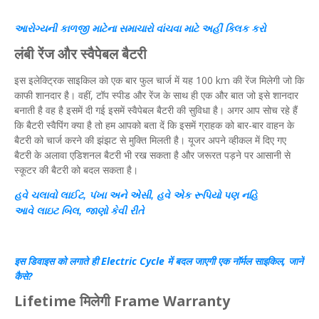
આરોગ્યની કાળજી માટેના સમાચારો વાંચવા માટે અહીં ક્લિક કરો
लंबी
रेंज
और
स्वैपेबल
बैटरी
इस इलेक्ट्रिक साइकिल को एक बार फुल चार्ज में यह 100 km की रेंज मिलेगी जो कि
काफी शानदार है। वहीं, टॉप स्पीड और रेंज के साथ ही एक और बात जो इसे शानदार
बनाती है वह है इसमें दी गई इसमें स्वैपेबल बैटरी की सुविधा है। अगर आप सोच रहे हैं
कि बैटरी स्वैपिंग क्या है तो हम आपको बता दें कि इसमें ग्राहक को बार-बार वाहन के
बैटरी को चार्ज करने की झंझट से मुक्ति मिलती है। यूजर अपने व्हीकल में दिए गए
बैटरी के अलावा एडिशनल बैटरी भी रख सकता है और जरूरत पड़ने पर आसानी से
स्कूटर की बैटरी को बदल सकता है।
હવે ચલાવો
લાઈટ
, પંખા અને એસી, હવે
એક
રૂપિયો
પણ
નહિ
આવે
લાઇટ
બિલ
, જાણો કેવી રીતે
इस डिवाइस को लगाते ही Electric Cycle में बदल जाएगी एक नॉर्मल साइकिल, जानें
कैसे?
Lifetime मिलेगी Frame Warranty