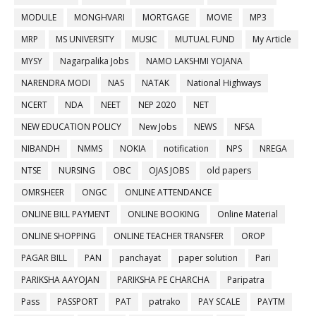
MODULE
MONGHVARI
MORTGAGE
MOVIE
MP3
MRP
MS UNIVERSITY
MUSIC
MUTUAL FUND
My Article
MYSY
Nagarpalika Jobs
NAMO LAKSHMI YOJANA
NARENDRA MODI
NAS
NATAK
National Highways
NCERT
NDA
NEET
NEP 2020
NET
NEW EDUCATION POLICY
New Jobs
NEWS
NFSA
NIBANDH
NMMS
NOKIA
notification
NPS
NREGA
NTSE
NURSING
OBC
OJAS JOBS
old papers
OMRSHEER
ONGC
ONLINE ATTENDANCE
ONLINE BILL PAYMENT
ONLINE BOOKING
Online Material
ONLINE SHOPPING
ONLINE TEACHER TRANSFER
OROP
PAGAR BILL
PAN
panchayat
paper solution
Pari
PARIKSHA AAYOJAN
PARIKSHA PE CHARCHA
Paripatra
Pass
PASSPORT
PAT
patrako
PAY SCALE
PAYTM