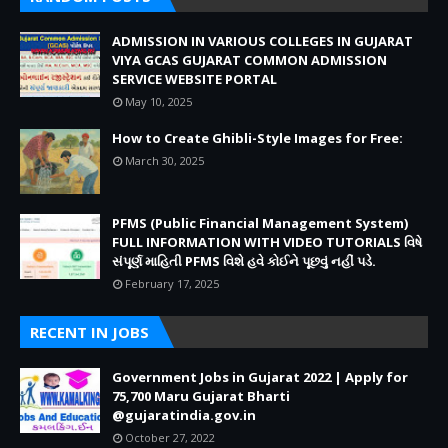
ADMISSION IN VARIOUS COLLEGES IN GUJARAT
VIYA GCAS GUJARAT COMMON ADMISSION
SERVICE WEBSITE PORTAL
May 10, 2025
How to Create Ghibli-Style Images for Free:
March 30, 2025
PFMS (Public Financial Management System)
FULL INFORMATION WITH VIDEO TUTORIALS વિષે
સંપૂર્ણ માહિતી PFMS વિશે હવે કોઈને પૂછવું નહીં પડે.
February 17, 2025
RECENT IN JOBS
Government Jobs in Gujarat 2022 | Apply for
75,700 Maru Gujarat Bharti
@gujaratindia.gov.in
October 27, 2022