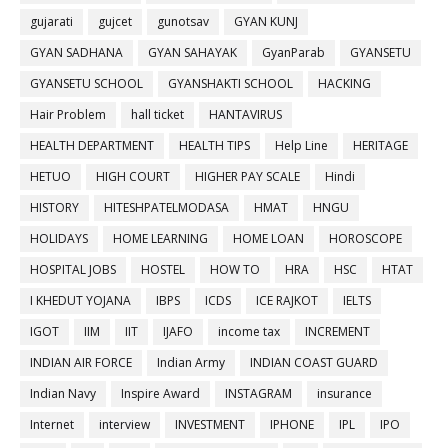
gujarati
gujcet
gunotsav
GYAN KUNJ
GYAN SADHANA
GYAN SAHAYAK
GyanParab
GYANSETU
GYANSETU SCHOOL
GYANSHAKTI SCHOOL
HACKING
Hair Problem
hall ticket
HANTAVIRUS
HEALTH DEPARTMENT
HEALTH TIPS
Help Line
HERITAGE
HETUO
HIGH COURT
HIGHER PAY SCALE
Hindi
HISTORY
HITESHPATELMODASA
HMAT
HNGU
HOLIDAYS
HOME LEARNING
HOME LOAN
HOROSCOPE
HOSPITAL JOBS
HOSTEL
HOW TO
HRA
HSC
HTAT
I KHEDUT YOJANA
IBPS
ICDS
ICE RAJKOT
IELTS
IGOT
IIM
IIT
IJAFO
income tax
INCREMENT
INDIAN AIR FORCE
Indian Army
INDIAN COAST GUARD
Indian Navy
Inspire Award
INSTAGRAM
insurance
Internet
interview
INVESTMENT
IPHONE
IPL
IPO