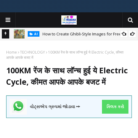
How to Create Ghibli-Style Images for Free:
AI
Home
TECHNOLOGY
100KM रेंज के साथ लॉन्च हुई ये Electric Cycle, कीमत
W
आपके आपके बजट में
ન
100KM रेंज के साथ लॉन्च हुई ये Electric
Cycle, कीमत आपके आपके बजट में
વોટ્સએપ ગ્રુપમાં જોડાવા ➙
ક્લિક કરો