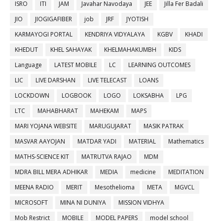
ISRO
ITI
JAM
Javahar Navodaya
JEE
Jilla Fer Badali
JIO
JIOGIGAFIBER
job
JRF
JYOTISH
KARMAYOGI PORTAL
KENDRIYA VIDYALAYA
KGBV
KHADI
KHEDUT
KHEL SAHAYAK
KHELMAHAKUMBH
KIDS
Language
LATEST MOBILE
LC
LEARNING OUTCOMES
LIC
LIVE DARSHAN
LIVE TELECAST
LOANS
LOCKDOWN
LOGBOOK
LOGO
LOKSABHA
LPG
LTC
MAHABHARAT
MAHEKAM
MAPS
MARI YOJANA WEBSITE
MARUGUJARAT
MASIK PATRAK
MASVAR AAYOJAN
MATDAR YADI
MATERIAL
Mathematics
MATHS-SCIENCE KIT
MATRUTVA RAJAO
MDM
MDRA BILL MERA ADHIKAR
MEDIA
medicine
MEDITATION
MEENA RADIO
MERIT
Mesothelioma
META
MGVCL
MICROSOFT
MINA NI DUNIYA
MISSION VIDHYA
Mob Restrict
MOBILE
MODEL PAPERS
model school