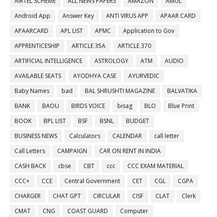
AIRTEL SCHEME
ALL NEWS PAPERS
AMAZON
AMUL
Android App
Answer Key
ANTI VIRUS APP
APAAR CARD
APAARCARD
APL LIST
APMC
Application to Gov
APPRENTICESHIP
ARTICLE 35A
ARTICLE 370
ARTIFICIAL INTELLIGENCE
ASTROLOGY
ATM
AUDIO
AVAILABLE SEATS
AYODHYA CASE
AYURVEDIC
Baby Names
bad
BAL SHRUSHTI MAGAZINE
BALVATIKA
BANK
BAOU
BIRDS VOICE
bisag
BLO
Blue Print
BOOK
BPL LIST
BSF
BSNL
BUDGET
BUSINESS NEWS
Calculators
CALENDAR
call letter
Call Letters
CAMPAIGN
CAR ON RENT IN INDIA
CASH BACK
cbse
CBT
ccc
CCC EXAM MATERIAL
CCC+
CCE
Central Government
CET
CGL
CGPA
CHARGER
CHAT GPT
CIRCULAR
CISF
CLAT
Clerk
CMAT
CNG
COAST GUARD
Computer