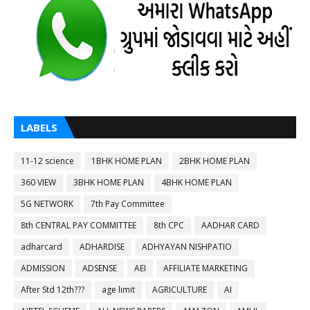
LABELS
11-12 science
1BHK HOME PLAN
2BHK HOME PLAN
360 VIEW
3BHK HOME PLAN
4BHK HOME PLAN
5G NETWORK
7th Pay Committee
8th CENTRAL PAY COMMITTEE
8th CPC
AADHAR CARD
adharcard
ADHARDISE
ADHYAYAN NISHPATIO
ADMISSION
ADSENSE
AEI
AFFILIATE MARKETING
After Std 12th???
age limit
AGRICULTURE
AI