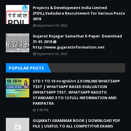
Projects & Development India Limited
(PDIL),Vadodara Recruitment for Various Posts
2018
September 03, 2022
Gujarat Rojagar Samachar E-Paper Download
31-01-2018 @
http://www.gujaratinformation.net
September 03, 2022
POPULAR POSTS
STD 1 TO 10 સ્વ મૂલ્યાંકન 2.0 ONLINE WHATSAPP
TEST | WHATSAPP BASED EVALUATION
(WHATSAPP TEST, WHATSAPP KASOTI)
STANDARD 3 TO 12 FULL INFORMATION AND
PARIPATRA
6:58 PM
GUJARATI GRAMMAR BOOK | DOWNLOAD PDF
FILE | USEFUL TO ALL COMPETITIVE EXAMS