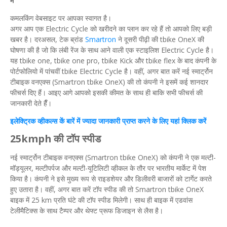
में
कमलकिंग वेबसाइट पर आपका स्वागत है।
अगर आप एक Electric Cycle को खरीदने का प्लान कर रहे हैं तो आपको लिए बड़ी
खबर है। दरअसल, टेक ब्रांड
Smartron
ने दूसरी पीढ़ी की tbike OneX की
घोषणा की है जो कि लंबी रेंज के साथ आने वाली एक स्टाइलिश Electric Cycle है।
यह tbike one, tbike one pro, tbike Kick और tbike flex के बाद कंपनी के
पोर्टफोलियो में पांचवीं tbike Electric Cycle है। वहीं, अगर बात करें नई स्मार्ट्रोन
टीबाइक वनएक्स (Smartron tbike OneX) की तो कंपनी ने इसमें कई शानदार
फीचर्स दिए हैं। आइए आगे आपको इसकी कीमत के साथ ही बाकि सभी फीचर्स की
जानकारी देते हैँ।
इलेक्ट्रिक
व्हीकल्स
कें बारें में ज्यादा जानकारी
प्राप्त
करने के
लिए
यहां
क्लिक
करें
25kmph की
टॉप
स्पीड
नई स्मार्ट्रोन टीबाइक वनएक्स (Smartron tbike OneX) को कंपनी ने एक मल्टी-
मॉड्यूलर, मल्टीपर्पज और मल्टी-यूटिलिटी व्हीकल के तौर पर भारतीय मार्केट में पेश
किया है। कंपनी ने इसे मुख्य रूप से राइडशेयर और डिलीवरी बाजारों को टार्गेट करते
हुए उतारा है। वहीं, अगर बात करें टॉप स्पीड की तो Smartron tbike OneX
बाइक में 25 km प्रति घंटे की टॉप स्पीड मिलेगी। साथ ही बाइक में एडवांस
टेलीमैटिक्स के साथ टैम्पर और थेफ्ट प्रूफ डिजाइन से लैस है।