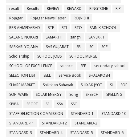
result
Results
REVIEW
REWARD
RINGTONE
RIP
Rojagar
Rojagar News Paper
ROJNISHI
RRB AHMEDABAD
RTE
RTI
RTO
SAINIK SCHOOL
SALANG NOKARI
SAMARTH
sangh
SANSKRIT
SARKARI YOJANA
SAS GUJARAT
SBI
SC
SCE
Scholarship
SCHOOL JOBS
SCHOOL MERGE
SCHOOL OF EXCELLENCE
science
SEB
secondary school
SELECTION LIST
SELL
Service Book
SHALAKOSH
SHARE MARKET
Shikshan Sahayak
SHIXAK JYOT
SI
SOE
SOFTWARE
SOLAR ENERGY
Song
SPEECH
SPELLING
SPIPA
SPORT
SS
SSA
SSC
STAFF SELECTION COMMISSION
STANDARD-1
STANDARD-10
STANDARD-11
STANDARD-12
STANDARD-2
STANDARD-3
STANDARD-4
STANDARD-5
STANDARD-6