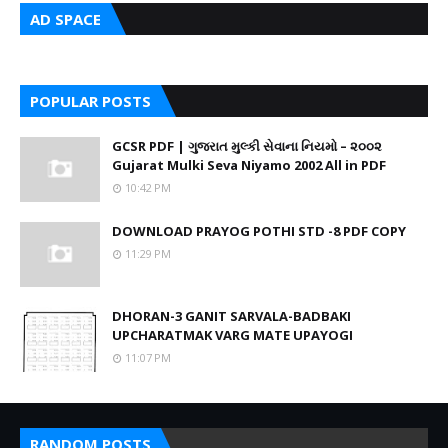
AD SPACE
POPULAR POSTS
GCSR PDF | ગુજરાત મુલ્કી સેવાના નિયમો – ૨૦૦૨
Gujarat Mulki Seva Niyamo 2002 All in PDF
10:42 PM
DOWNLOAD PRAYOG POTHI STD -8 PDF COPY
11:29 PM
DHORAN-3 GANIT SARVALA-BADBAKI
UPCHARATMAK VARG MATE UPAYOGI
11:07 PM
RANDOM POSTS