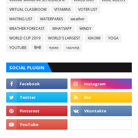
VIRTUAL CLASSROOM
VITAMINS
VOTER LIST
WAITING LIST
WATERPARKS
weather
WEATHER FORECAST
WHATSAPP
WINDY
WORLD CUP 2019
WORLD'S LARGEST
XIAOMI
YOGA
YOUTUBE
हिन्दी
ગ્રામર
વ્યાકરણ
SOCIAL PLUGIN