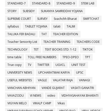
STANDARD-7
STANDARD-8
STANDARD-9
STEM LAB
STORY
SUBSIDY
SUKANYA SAMRIDDHI YOJANA
SUPREME COURT
SURVEY
Svachchh Bharat
SWIFTCHAT
syllabus
TABLET YOJANA
talati
TALIM
TALUKA FER BADALI
TAT
TEACHER EDITION
Teacher Seniority List
TEACHER TRAINING
TEACHERS CODE
TECHNOLOGY
TET
TEXT BOOKS STD: 1-12
TIKTOK
time table
TOLL FREE NUMBERS
TPEO-DPEO
TPT
True copy
TV
TWITTER
UGVCL
UNIT TEST
UNIVERSITY NEWS
UPCHARATMAK KARYA
UPSC
USEFUL WEBSITES
VAGLE
VALATAR RAJA
VANAGI
VANCHAN ABHIYAN
VANDE GUJARAT
VASATI GANATRI
VAVAZODU
VI NEWS
video
VIDHYASAHAYAK BHARATI
VIGYAN MELO
VIKALP CAMP
Vikas
VIKRAM SARABHAI SCHOLARSHIP
VINOD RAO
VIRAL VIDEOS