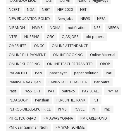
NARENDRA MODI
NAS
NATAK
National Highways
NCERT
NDA
NEET
NEP 2020
NET
NEW EDUCATION POLICY
New Jobs
NEWS
NFSA
NIBANDH
NMMS
NOKIA
notification
NPS
NREGA
NTSE
NURSING
OBC
OJAS JOBS
old papers
OMRSHEER
ONGC
ONLINE ATTENDANCE
ONLINE BILL PAYMENT
ONLINE BOOKING
Online Material
ONLINE SHOPPING
ONLINE TEACHER TRANSFER
OROP
PAGAR BILL
PAN
panchayat
paper solution
Pari
PARIKSHA AAYOJAN
PARIKSHA PE CHARCHA
Paripatra
Pass
PASSPORT
PAT
patrako
PAY SCALE
PAYTM
PEDAGOGY
Penshan
PERCENTILE RANK
PET
PETROL-DIESEL-LPG PRICE
PFMS
PGVCL
PH
PhD
PITRUTVA RAJAO
PM AWAS YOJANA
PM CARES FUND
PM Kisan Samman Nidhi
PM WANI SCHEME