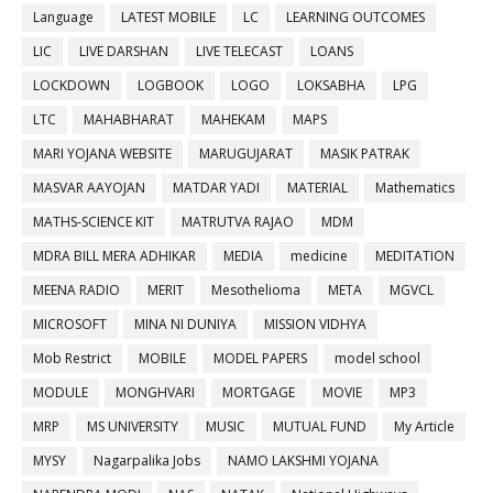
Language
LATEST MOBILE
LC
LEARNING OUTCOMES
LIC
LIVE DARSHAN
LIVE TELECAST
LOANS
LOCKDOWN
LOGBOOK
LOGO
LOKSABHA
LPG
LTC
MAHABHARAT
MAHEKAM
MAPS
MARI YOJANA WEBSITE
MARUGUJARAT
MASIK PATRAK
MASVAR AAYOJAN
MATDAR YADI
MATERIAL
Mathematics
MATHS-SCIENCE KIT
MATRUTVA RAJAO
MDM
MDRA BILL MERA ADHIKAR
MEDIA
medicine
MEDITATION
MEENA RADIO
MERIT
Mesothelioma
META
MGVCL
MICROSOFT
MINA NI DUNIYA
MISSION VIDHYA
Mob Restrict
MOBILE
MODEL PAPERS
model school
MODULE
MONGHVARI
MORTGAGE
MOVIE
MP3
MRP
MS UNIVERSITY
MUSIC
MUTUAL FUND
My Article
MYSY
Nagarpalika Jobs
NAMO LAKSHMI YOJANA