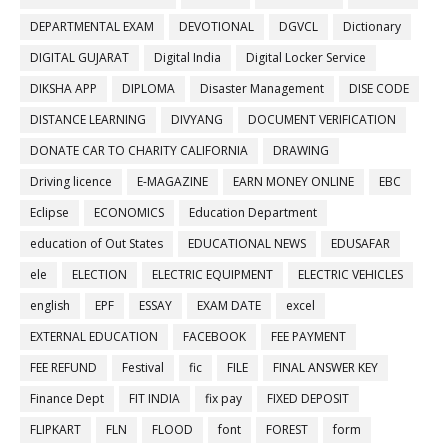
DEPARTMENTAL EXAM
DEVOTIONAL
DGVCL
Dictionary
DIGITAL GUJARAT
Digital India
Digital Locker Service
DIKSHA APP
DIPLOMA
Disaster Management
DISE CODE
DISTANCE LEARNING
DIVYANG
DOCUMENT VERIFICATION
DONATE CAR TO CHARITY CALIFORNIA
DRAWING
Driving licence
E-MAGAZINE
EARN MONEY ONLINE
EBC
Eclipse
ECONOMICS
Education Department
education of Out States
EDUCATIONAL NEWS
EDUSAFAR
ele
ELECTION
ELECTRIC EQUIPMENT
ELECTRIC VEHICLES
english
EPF
ESSAY
EXAM DATE
excel
EXTERNAL EDUCATION
FACEBOOK
FEE PAYMENT
FEE REFUND
Festival
fic
FILE
FINAL ANSWER KEY
Finance Dept
FIT INDIA
fix pay
FIXED DEPOSIT
FLIPKART
FLN
FLOOD
font
FOREST
form