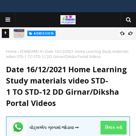
ADMISSION
મયોગી
ADMISSION IN VARIOUS COLLEGES IN GUJARAT VIYA GCAS
Home
GUJARAT COMMON ADMISSION SERVICE WEBSITE PORTAL
STANDARD-9
Date 16/12/2021 Home Learning Study materials
video STD-1 TO STD-12 DD Girnar/Diksha Portal Videos
Date 16/12/2021 Home Learning
Study materials video STD-
1 TO STD-12 DD Girnar/Diksha
Portal Videos
વોટ્સએપ ગ્રુપમાં જોડાવા ➙
ક્લિક કરો