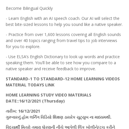
Become Bilingual Quickly
- Learn English with an AI speech coach. Our AI will select the
best bite-sized lessons to help you sound like a native speaker.
- Practice from over 1,600 lessons covering all English sounds
and over 40 topics ranging from travel tips to job interviews
for you to explore.
- Use ELSA’s English Dictionary to look up words and practice
speaking them. You’ll be able to see how you compare to a
native speaker and receive feedback to improve.
STANDARD-1 TO STANDARD-12 HOME LEARNING VIDEOS
MATERIAL TODAYS LINK
HOME LEARNING STUDY VIDEO MATERIALS
DATE::16/12/202
1 (Thursday
)
તારીખ
: 16/12/2021
ગુરૂવારનું
હોમ
લર્નિંગ
વિડિયો
શિક્ષણ
ડાયરેક
યુટ્યુબ
ના માધ્યમથી.
વિદ્યાર્થી મિત્રો તમારા ધોરણની નીચે આપેલી
લિંક
ખોલીને/
ટચ
કરીને