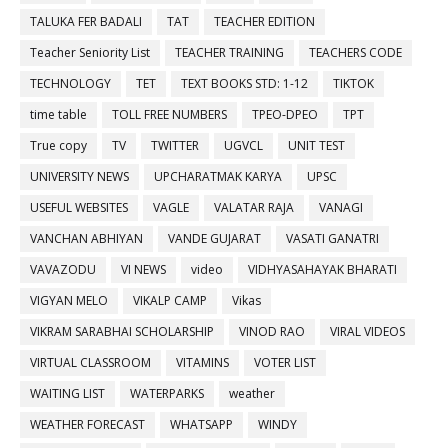
TALUKA FER BADALI
TAT
TEACHER EDITION
Teacher Seniority List
TEACHER TRAINING
TEACHERS CODE
TECHNOLOGY
TET
TEXT BOOKS STD: 1-12
TIKTOK
time table
TOLL FREE NUMBERS
TPEO-DPEO
TPT
True copy
TV
TWITTER
UGVCL
UNIT TEST
UNIVERSITY NEWS
UPCHARATMAK KARYA
UPSC
USEFUL WEBSITES
VAGLE
VALATAR RAJA
VANAGI
VANCHAN ABHIYAN
VANDE GUJARAT
VASATI GANATRI
VAVAZODU
VI NEWS
video
VIDHYASAHAYAK BHARATI
VIGYAN MELO
VIKALP CAMP
Vikas
VIKRAM SARABHAI SCHOLARSHIP
VINOD RAO
VIRAL VIDEOS
VIRTUAL CLASSROOM
VITAMINS
VOTER LIST
WAITING LIST
WATERPARKS
weather
WEATHER FORECAST
WHATSAPP
WINDY