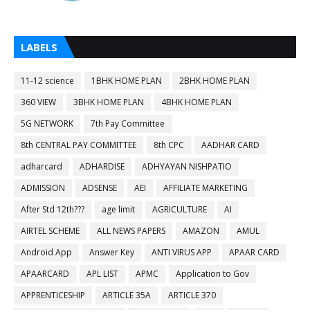
LABELS
11-12 science
1BHK HOME PLAN
2BHK HOME PLAN
360 VIEW
3BHK HOME PLAN
4BHK HOME PLAN
5G NETWORK
7th Pay Committee
8th CENTRAL PAY COMMITTEE
8th CPC
AADHAR CARD
adharcard
ADHARDISE
ADHYAYAN NISHPATIO
ADMISSION
ADSENSE
AEI
AFFILIATE MARKETING
After Std 12th???
age limit
AGRICULTURE
AI
AIRTEL SCHEME
ALL NEWS PAPERS
AMAZON
AMUL
Android App
Answer Key
ANTI VIRUS APP
APAAR CARD
APAARCARD
APL LIST
APMC
Application to Gov
APPRENTICESHIP
ARTICLE 35A
ARTICLE 370