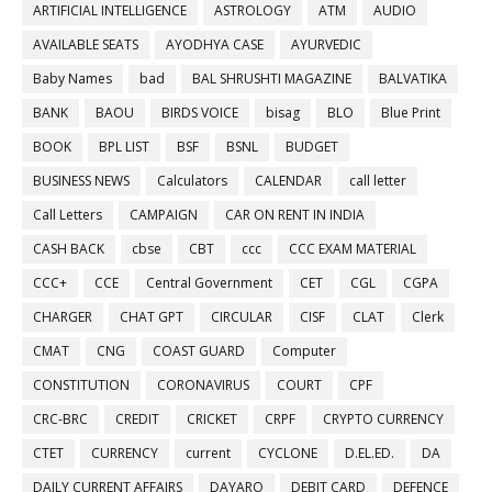
ARTIFICIAL INTELLIGENCE
ASTROLOGY
ATM
AUDIO
AVAILABLE SEATS
AYODHYA CASE
AYURVEDIC
Baby Names
bad
BAL SHRUSHTI MAGAZINE
BALVATIKA
BANK
BAOU
BIRDS VOICE
bisag
BLO
Blue Print
BOOK
BPL LIST
BSF
BSNL
BUDGET
BUSINESS NEWS
Calculators
CALENDAR
call letter
Call Letters
CAMPAIGN
CAR ON RENT IN INDIA
CASH BACK
cbse
CBT
ccc
CCC EXAM MATERIAL
CCC+
CCE
Central Government
CET
CGL
CGPA
CHARGER
CHAT GPT
CIRCULAR
CISF
CLAT
Clerk
CMAT
CNG
COAST GUARD
Computer
CONSTITUTION
CORONAVIRUS
COURT
CPF
CRC-BRC
CREDIT
CRICKET
CRPF
CRYPTO CURRENCY
CTET
CURRENCY
current
CYCLONE
D.EL.ED.
DA
DAILY CURRENT AFFAIRS
DAYARO
DEBIT CARD
DEFENCE