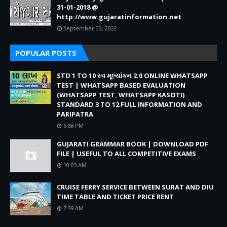
31-01-2018 @
http://www.gujaratinformation.net
September 03, 2022
POPULAR POSTS
STD 1 TO 10 સ્વ મૂલ્યાંકન 2.0 ONLINE WHATSAPP
TEST | WHATSAPP BASED EVALUATION
(WHATSAPP TEST, WHATSAPP KASOTI)
STANDARD 3 TO 12 FULL INFORMATION AND
PARIPATRA
6:58 PM
GUJARATI GRAMMAR BOOK | DOWNLOAD PDF
FILE | USEFUL TO ALL COMPETITIVE EXAMS
10:03 AM
CRUISE FERRY SERVICE BETWEEN SURAT AND DIU
TIME TABLE AND TICKET PRICE RENT
7:39 AM