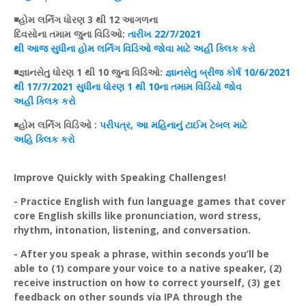
◾
હોમ
લર્નિગ
ધોરણ
3 થી 12 આગળના
દિવસોના
તમામ
જુના
વિડિઓ
:
તારીખ
22/7/2021
થી
આજ
સુધીના
હોમ
લર્નિગ
વિડિઓ
જોવા માટે અહીં
ક્લિક
કરો
◾જ્ઞાનસેતુ
ધોરણ
1 થી 10 જુના
વિડિઓ
:
જ્ઞાનસેતુ
બ્રીજ
કોર્ષ
10/6/2021
થી 17/7/2021 સુધીના
ધોરણ
1 થી 10ના
તમામ
વિડિયો જોવ
અહીં
ક્લિક
કરો
◾
હોમ
લર્નિગ
વિડિઓ
:
પરીપત્ર
, આ મહિનાનું
ટાઈમ
ટેબલ
માટે
અહિ
ક્લિક
કરો
Improve Quickly with Speaking Challenges!
- Practice English with fun language games that cover
core English skills like pronunciation, word stress,
rhythm, intonation, listening, and conversation.
- After you speak a phrase, within seconds you’ll be
able to (1) compare your voice to a native speaker, (2)
receive instruction on how to correct yourself, (3) get
feedback on other sounds via IPA through the