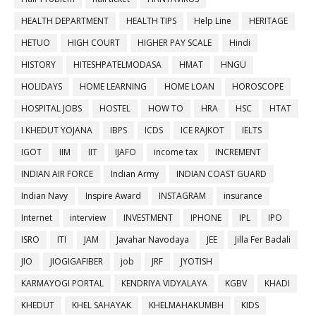
HEALTH DEPARTMENT
HEALTH TIPS
Help Line
HERITAGE
HETUO
HIGH COURT
HIGHER PAY SCALE
Hindi
HISTORY
HITESHPATELMODASA
HMAT
HNGU
HOLIDAYS
HOME LEARNING
HOME LOAN
HOROSCOPE
HOSPITAL JOBS
HOSTEL
HOW TO
HRA
HSC
HTAT
I KHEDUT YOJANA
IBPS
ICDS
ICE RAJKOT
IELTS
IGOT
IIM
IIT
IJAFO
income tax
INCREMENT
INDIAN AIR FORCE
Indian Army
INDIAN COAST GUARD
Indian Navy
Inspire Award
INSTAGRAM
insurance
Internet
interview
INVESTMENT
IPHONE
IPL
IPO
ISRO
ITI
JAM
Javahar Navodaya
JEE
Jilla Fer Badali
JIO
JIOGIGAFIBER
job
JRF
JYOTISH
KARMAYOGI PORTAL
KENDRIYA VIDYALAYA
KGBV
KHADI
KHEDUT
KHEL SAHAYAK
KHELMAHAKUMBH
KIDS