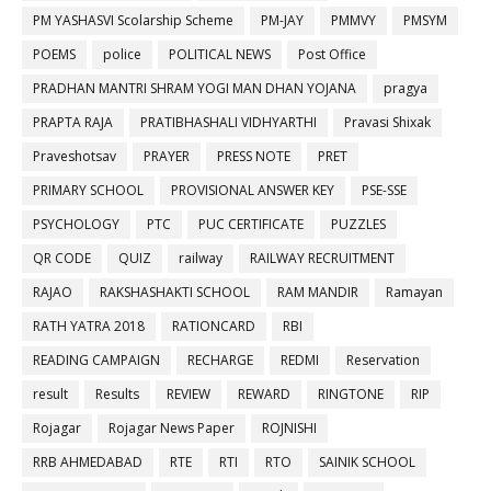
PM YASHASVI Scolarship Scheme
PM-JAY
PMMVY
PMSYM
POEMS
police
POLITICAL NEWS
Post Office
PRADHAN MANTRI SHRAM YOGI MAN DHAN YOJANA
pragya
PRAPTA RAJA
PRATIBHASHALI VIDHYARTHI
Pravasi Shixak
Praveshotsav
PRAYER
PRESS NOTE
PRET
PRIMARY SCHOOL
PROVISIONAL ANSWER KEY
PSE-SSE
PSYCHOLOGY
PTC
PUC CERTIFICATE
PUZZLES
QR CODE
QUIZ
railway
RAILWAY RECRUITMENT
RAJAO
RAKSHASHAKTI SCHOOL
RAM MANDIR
Ramayan
RATH YATRA 2018
RATIONCARD
RBI
READING CAMPAIGN
RECHARGE
REDMI
Reservation
result
Results
REVIEW
REWARD
RINGTONE
RIP
Rojagar
Rojagar News Paper
ROJNISHI
RRB AHMEDABAD
RTE
RTI
RTO
SAINIK SCHOOL