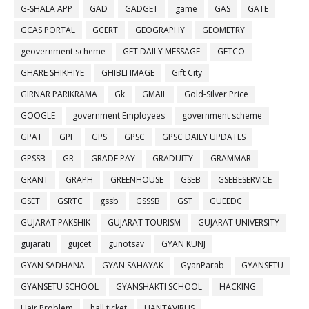
G-SHALA APP
GAD
GADGET
game
GAS
GATE
GCAS PORTAL
GCERT
GEOGRAPHY
GEOMETRY
geovernment scheme
GET DAILY MESSAGE
GETCO
GHARE SHIKHIYE
GHIBLI IMAGE
Gift City
GIRNAR PARIKRAMA
Gk
GMAIL
Gold-Silver Price
GOOGLE
government Employees
government scheme
GPAT
GPF
GPS
GPSC
GPSC DAILY UPDATES
GPSSB
GR
GRADE PAY
GRADUITY
GRAMMAR
GRANT
GRAPH
GREENHOUSE
GSEB
GSEBESERVICE
GSET
GSRTC
gssb
GSSSB
GST
GUEEDC
GUJARAT PAKSHIK
GUJARAT TOURISM
GUJARAT UNIVERSITY
gujarati
gujcet
gunotsav
GYAN KUNJ
GYAN SADHANA
GYAN SAHAYAK
GyanParab
GYANSETU
GYANSETU SCHOOL
GYANSHAKTI SCHOOL
HACKING
Hair Problem
hall ticket
HANTAVIRUS