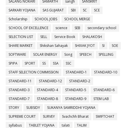
SALANG NOKARI
SAMARTH
sangh
SANSKRIT
SARKARI YOJANA
SAS GUJARAT
SBI
SC
SCE
Scholarship
SCHOOL JOBS
SCHOOL MERGE
SCHOOL OF EXCELLENCE
science
SEB
secondary school
SELECTION LIST
SELL
Service Book
SHALAKOSH
SHARE MARKET
Shikshan Sahayak
SHIXAK JYOT
SI
SOE
SOFTWARE
SOLAR ENERGY
Song
SPEECH
SPELLING
SPIPA
SPORT
SS
SSA
SSC
STAFF SELECTION COMMISSION
STANDARD-1
STANDARD-10
STANDARD-11
STANDARD-12
STANDARD-2
STANDARD-3
STANDARD-4
STANDARD-5
STANDARD-6
STANDARD-7
STANDARD-8
STANDARD-9
STEM LAB
STORY
SUBSIDY
SUKANYA SAMRIDDHI YOJANA
SUPREME COURT
SURVEY
Svachchh Bharat
SWIFTCHAT
syllabus
TABLET YOJANA
talati
TALIM