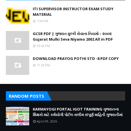
ITI SUPERVISOR INSTRUCTOR EXAM STUDY
MATERIAL
7:34 PM
GCSR PDF | ગુજરાત મુલ્કી સેવાના નિયમો – ૨૦૦૨
Gujarat Mulki Seva Niyamo 2002 All in PDF
10:42 PM
DOWNLOAD PRAYOG POTHI STD -8 PDF COPY
11:29 PM
RANDOM POSTS
KARMAYOGI PORTAL IGOT TRAINING ગુજરાતના
શિક્ષકો માટે કર્મયોગી પોર્ટલ તાલીમ સંપૂર્ણ માહિતી ગુજરાતીમાં
April 09, 2026