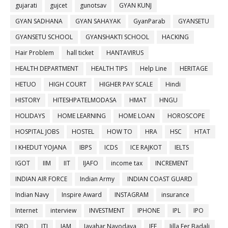
gujarati
gujcet
gunotsav
GYAN KUNJ
GYAN SADHANA
GYAN SAHAYAK
GyanParab
GYANSETU
GYANSETU SCHOOL
GYANSHAKTI SCHOOL
HACKING
Hair Problem
hall ticket
HANTAVIRUS
HEALTH DEPARTMENT
HEALTH TIPS
Help Line
HERITAGE
HETUO
HIGH COURT
HIGHER PAY SCALE
Hindi
HISTORY
HITESHPATELMODASA
HMAT
HNGU
HOLIDAYS
HOME LEARNING
HOME LOAN
HOROSCOPE
HOSPITAL JOBS
HOSTEL
HOW TO
HRA
HSC
HTAT
I KHEDUT YOJANA
IBPS
ICDS
ICE RAJKOT
IELTS
IGOT
IIM
IIT
IJAFO
income tax
INCREMENT
INDIAN AIR FORCE
Indian Army
INDIAN COAST GUARD
Indian Navy
Inspire Award
INSTAGRAM
insurance
Internet
interview
INVESTMENT
IPHONE
IPL
IPO
ISRO
ITI
JAM
Javahar Navodaya
JEE
Jilla Fer Badali