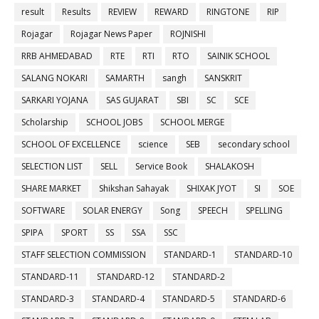
result
Results
REVIEW
REWARD
RINGTONE
RIP
Rojagar
Rojagar News Paper
ROJNISHI
RRB AHMEDABAD
RTE
RTI
RTO
SAINIK SCHOOL
SALANG NOKARI
SAMARTH
sangh
SANSKRIT
SARKARI YOJANA
SAS GUJARAT
SBI
SC
SCE
Scholarship
SCHOOL JOBS
SCHOOL MERGE
SCHOOL OF EXCELLENCE
science
SEB
secondary school
SELECTION LIST
SELL
Service Book
SHALAKOSH
SHARE MARKET
Shikshan Sahayak
SHIXAK JYOT
SI
SOE
SOFTWARE
SOLAR ENERGY
Song
SPEECH
SPELLING
SPIPA
SPORT
SS
SSA
SSC
STAFF SELECTION COMMISSION
STANDARD-1
STANDARD-10
STANDARD-11
STANDARD-12
STANDARD-2
STANDARD-3
STANDARD-4
STANDARD-5
STANDARD-6