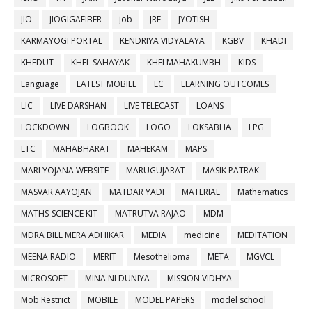
JIO
JIOGIGAFIBER
job
JRF
JYOTISH
KARMAYOGI PORTAL
KENDRIYA VIDYALAYA
KGBV
KHADI
KHEDUT
KHEL SAHAYAK
KHELMAHAKUMBH
KIDS
Language
LATEST MOBILE
LC
LEARNING OUTCOMES
LIC
LIVE DARSHAN
LIVE TELECAST
LOANS
LOCKDOWN
LOGBOOK
LOGO
LOKSABHA
LPG
LTC
MAHABHARAT
MAHEKAM
MAPS
MARI YOJANA WEBSITE
MARUGUJARAT
MASIK PATRAK
MASVAR AAYOJAN
MATDAR YADI
MATERIAL
Mathematics
MATHS-SCIENCE KIT
MATRUTVA RAJAO
MDM
MDRA BILL MERA ADHIKAR
MEDIA
medicine
MEDITATION
MEENA RADIO
MERIT
Mesothelioma
META
MGVCL
MICROSOFT
MINA NI DUNIYA
MISSION VIDHYA
Mob Restrict
MOBILE
MODEL PAPERS
model school