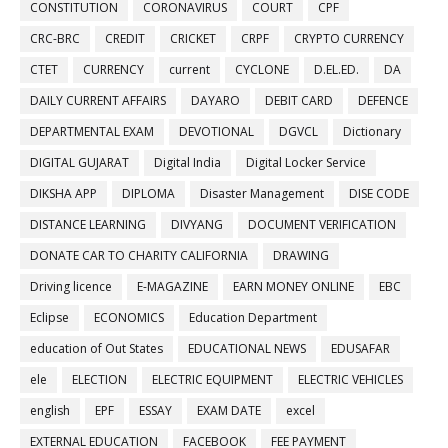
CONSTITUTION
CORONAVIRUS
COURT
CPF
CRC-BRC
CREDIT
CRICKET
CRPF
CRYPTO CURRENCY
CTET
CURRENCY
current
CYCLONE
D.EL.ED.
DA
DAILY CURRENT AFFAIRS
DAYARO
DEBIT CARD
DEFENCE
DEPARTMENTAL EXAM
DEVOTIONAL
DGVCL
Dictionary
DIGITAL GUJARAT
Digital India
Digital Locker Service
DIKSHA APP
DIPLOMA
Disaster Management
DISE CODE
DISTANCE LEARNING
DIVYANG
DOCUMENT VERIFICATION
DONATE CAR TO CHARITY CALIFORNIA
DRAWING
Driving licence
E-MAGAZINE
EARN MONEY ONLINE
EBC
Eclipse
ECONOMICS
Education Department
education of Out States
EDUCATIONAL NEWS
EDUSAFAR
ele
ELECTION
ELECTRIC EQUIPMENT
ELECTRIC VEHICLES
english
EPF
ESSAY
EXAM DATE
excel
EXTERNAL EDUCATION
FACEBOOK
FEE PAYMENT