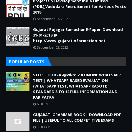
Projects & Development India Limited
(PDIL),Vadodara Recruitment for Various Posts
2018
September 03, 2022
Gujarat Rojagar Samachar E-Paper Download
31-01-2018 @
http://www.gujaratinformation.net
September 03, 2022
POPULAR POSTS
STD 1 TO 10 સ્વ મૂલ્યાંકન 2.0 ONLINE WHATSAPP
TEST | WHATSAPP BASED EVALUATION
(WHATSAPP TEST, WHATSAPP KASOTI)
STANDARD 3 TO 12 FULL INFORMATION AND
PARIPATRA
6:58 PM
GUJARATI GRAMMAR BOOK | DOWNLOAD PDF
FILE | USEFUL TO ALL COMPETITIVE EXAMS
10:03 AM