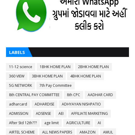
LABELS
11-12 science
1BHK HOME PLAN
2BHK HOME PLAN
360 VIEW
3BHK HOME PLAN
4BHK HOME PLAN
5G NETWORK
7th Pay Committee
8th CENTRAL PAY COMMITTEE
8th CPC
AADHAR CARD
adharcard
ADHARDISE
ADHYAYAN NISHPATIO
ADMISSION
ADSENSE
AEI
AFFILIATE MARKETING
After Std 12th???
age limit
AGRICULTURE
AI
AIRTEL SCHEME
ALL NEWS PAPERS
AMAZON
AMUL