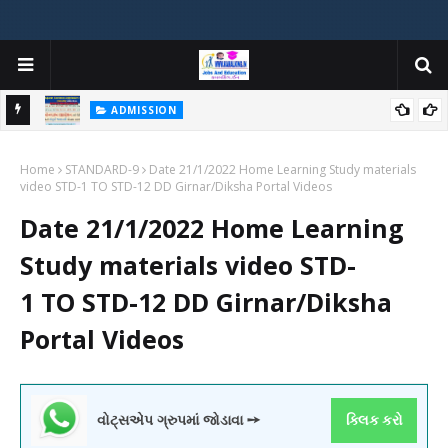
ADMISSION
મયોગી
ADMISSION IN VARIOUS COLLEGES IN GUJARAT VIYA GCAS
Home
GUJARAT COMMON ADMISSION SERVICE WEBSITE PORTAL
STANDARD-9
Date 21/1/2022 Home Learning Study materials
video STD-1 TO STD-12 DD Girnar/Diksha Portal Videos
Date 21/1/2022 Home Learning
Study materials video STD-
1 TO STD-12 DD Girnar/Diksha
Portal Videos
વોટ્સએપ ગ્રુપમાં જોડાવા ➙
ક્લિક કરો