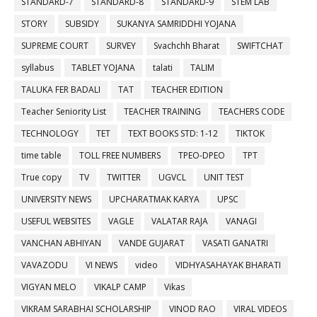
STANDARD-7
STANDARD-8
STANDARD-9
STEM LAB
STORY
SUBSIDY
SUKANYA SAMRIDDHI YOJANA
SUPREME COURT
SURVEY
Svachchh Bharat
SWIFTCHAT
syllabus
TABLET YOJANA
talati
TALIM
TALUKA FER BADALI
TAT
TEACHER EDITION
Teacher Seniority List
TEACHER TRAINING
TEACHERS CODE
TECHNOLOGY
TET
TEXT BOOKS STD: 1-12
TIKTOK
time table
TOLL FREE NUMBERS
TPEO-DPEO
TPT
True copy
TV
TWITTER
UGVCL
UNIT TEST
UNIVERSITY NEWS
UPCHARATMAK KARYA
UPSC
USEFUL WEBSITES
VAGLE
VALATAR RAJA
VANAGI
VANCHAN ABHIYAN
VANDE GUJARAT
VASATI GANATRI
VAVAZODU
VI NEWS
video
VIDHYASAHAYAK BHARATI
VIGYAN MELO
VIKALP CAMP
Vikas
VIKRAM SARABHAI SCHOLARSHIP
VINOD RAO
VIRAL VIDEOS