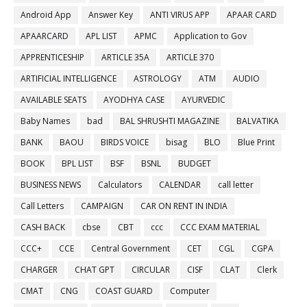
Android App
Answer Key
ANTI VIRUS APP
APAAR CARD
APAARCARD
APL LIST
APMC
Application to Gov
APPRENTICESHIP
ARTICLE 35A
ARTICLE 370
ARTIFICIAL INTELLIGENCE
ASTROLOGY
ATM
AUDIO
AVAILABLE SEATS
AYODHYA CASE
AYURVEDIC
Baby Names
bad
BAL SHRUSHTI MAGAZINE
BALVATIKA
BANK
BAOU
BIRDS VOICE
bisag
BLO
Blue Print
BOOK
BPL LIST
BSF
BSNL
BUDGET
BUSINESS NEWS
Calculators
CALENDAR
call letter
Call Letters
CAMPAIGN
CAR ON RENT IN INDIA
CASH BACK
cbse
CBT
ccc
CCC EXAM MATERIAL
CCC+
CCE
Central Government
CET
CGL
CGPA
CHARGER
CHAT GPT
CIRCULAR
CISF
CLAT
Clerk
CMAT
CNG
COAST GUARD
Computer