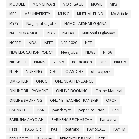
MODULE
MONGHVARI
MORTGAGE
MOVIE
MP3
MRP
MS UNIVERSITY
MUSIC
MUTUAL FUND
My Article
MYSY
Nagarpalika Jobs
NAMO LAKSHMI YOJANA
NARENDRA MODI
NAS
NATAK
National Highways
NCERT
NDA
NEET
NEP 2020
NET
NEW EDUCATION POLICY
New Jobs
NEWS
NFSA
NIBANDH
NMMS
NOKIA
notification
NPS
NREGA
NTSE
NURSING
OBC
OJAS JOBS
old papers
OMRSHEER
ONGC
ONLINE ATTENDANCE
ONLINE BILL PAYMENT
ONLINE BOOKING
Online Material
ONLINE SHOPPING
ONLINE TEACHER TRANSFER
OROP
PAGAR BILL
PAN
panchayat
paper solution
Pari
PARIKSHA AAYOJAN
PARIKSHA PE CHARCHA
Paripatra
Pass
PASSPORT
PAT
patrako
PAY SCALE
PAYTM
PEDAGOGY
Penshan
PERCENTILE RANK
PET