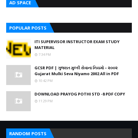
AD SPACE
POPULAR POSTS
ITI SUPERVISOR INSTRUCTOR EXAM STUDY
MATERIAL
7:34 PM
GCSR PDF | ગુજરાત મુલ્કી સેવાના નિયમો – ૨૦૦૨
Gujarat Mulki Seva Niyamo 2002 All in PDF
10:42 PM
DOWNLOAD PRAYOG POTHI STD -8 PDF COPY
11:29 PM
RANDOM POSTS