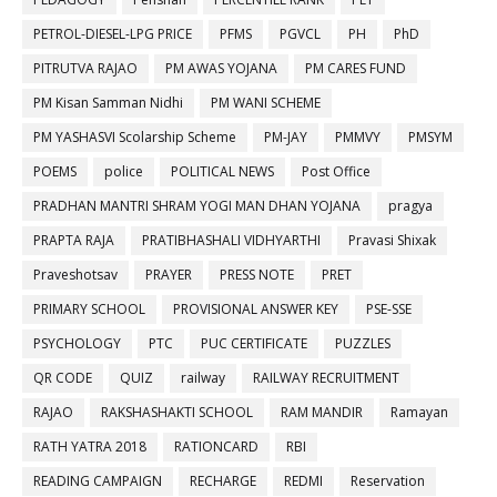
PETROL-DIESEL-LPG PRICE
PFMS
PGVCL
PH
PhD
PITRUTVA RAJAO
PM AWAS YOJANA
PM CARES FUND
PM Kisan Samman Nidhi
PM WANI SCHEME
PM YASHASVI Scolarship Scheme
PM-JAY
PMMVY
PMSYM
POEMS
police
POLITICAL NEWS
Post Office
PRADHAN MANTRI SHRAM YOGI MAN DHAN YOJANA
pragya
PRAPTA RAJA
PRATIBHASHALI VIDHYARTHI
Pravasi Shixak
Praveshotsav
PRAYER
PRESS NOTE
PRET
PRIMARY SCHOOL
PROVISIONAL ANSWER KEY
PSE-SSE
PSYCHOLOGY
PTC
PUC CERTIFICATE
PUZZLES
QR CODE
QUIZ
railway
RAILWAY RECRUITMENT
RAJAO
RAKSHASHAKTI SCHOOL
RAM MANDIR
Ramayan
RATH YATRA 2018
RATIONCARD
RBI
READING CAMPAIGN
RECHARGE
REDMI
Reservation