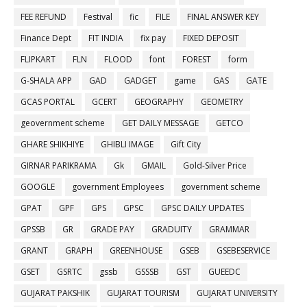
FEE REFUND
Festival
fic
FILE
FINAL ANSWER KEY
Finance Dept
FIT INDIA
fix pay
FIXED DEPOSIT
FLIPKART
FLN
FLOOD
font
FOREST
form
G-SHALA APP
GAD
GADGET
game
GAS
GATE
GCAS PORTAL
GCERT
GEOGRAPHY
GEOMETRY
geovernment scheme
GET DAILY MESSAGE
GETCO
GHARE SHIKHIYE
GHIBLI IMAGE
Gift City
GIRNAR PARIKRAMA
Gk
GMAIL
Gold-Silver Price
GOOGLE
government Employees
government scheme
GPAT
GPF
GPS
GPSC
GPSC DAILY UPDATES
GPSSB
GR
GRADE PAY
GRADUITY
GRAMMAR
GRANT
GRAPH
GREENHOUSE
GSEB
GSEBESERVICE
GSET
GSRTC
gssb
GSSSB
GST
GUEEDC
GUJARAT PAKSHIK
GUJARAT TOURISM
GUJARAT UNIVERSITY