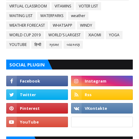
VIRTUAL CLASSROOM
VITAMINS
VOTER LIST
WAITING LIST
WATERPARKS
weather
WEATHER FORECAST
WHATSAPP
WINDY
WORLD CUP 2019
WORLD'S LARGEST
XIAOMI
YOGA
YOUTUBE
हिन्दी
ગ્રામર
વ્યાકરણ
SOCIAL PLUGIN