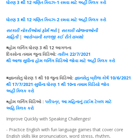
ધોરણ
3 થી 12
ગણિત
ક્વિઝ
-1 રમવા માટે અહીં
ક્લિક
કરો
ધોરણ
3 થી 12
ગણિત
ક્વિઝ
-2 રમવા માટે અહીં
ક્લિક
કરો
સરકારી નોકરીઓમાં
ફોર્મ
ભરો
|
સરકારી યોજનાઓની
માહિતી
|
આરોગ્યની કાળજી
કઈ
રીતે રાખશો
◾
હોમ
લર્નિગ
ધોરણ
3 થી 12 આગળના
દિવસોના
તમામ
જુના
વિડિઓ
:
તારીખ
22/7/2021
થી
આજ
સુધીના
હોમ
લર્નિગ
વિડિઓ
જોવા માટે અહીં
ક્લિક
કરો
◾જ્ઞાનસેતુ
ધોરણ
1 થી 10 જુના
વિડિઓ
:
જ્ઞાનસેતુ
બ્રીજ
કોર્ષ
10/6/2021
થી 17/7/2021 સુધીના
ધોરણ
1 થી 10ના
તમામ
વિડિયો
જોવ
અહીં
ક્લિક
કરો
◾
હોમ
લર્નિગ
વિડિઓ
:
પરીપત્ર
, આ મહિનાનું
ટાઈમ
ટેબલ
માટે
અહિ
ક્લિક
કરો
Improve Quickly with Speaking Challenges!
- Practice English with fun language games that cover core
English skills like pronunciation, word stress, rhythm,